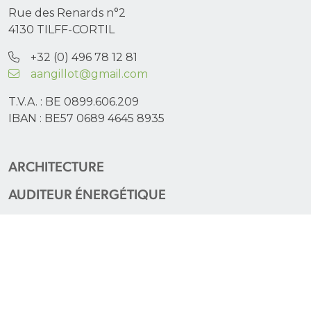
Rue des Renards n°2
4130 TILFF-CORTIL
+32 (0) 496 78 12 81
aangillot@gmail.com
T.V.A. : BE 0899.606.209
IBAN : BE57 0689 4645 8935
ARCHITECTURE
AUDITEUR ÉNERGÉTIQUE
CERTIFICATEUR PEB
RESPONSABLE PEB
EXPERTISE
PROJETS