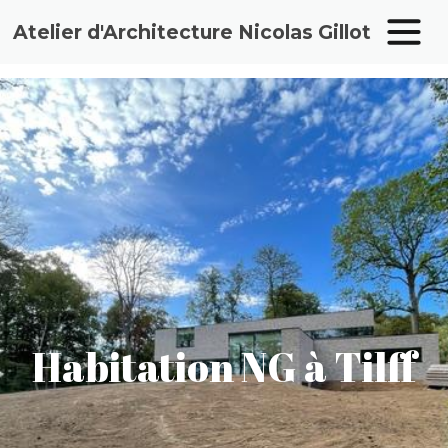
Atelier d'Architecture Nicolas Gillot
Aller
au
contenu
Habitation NG à Tilff