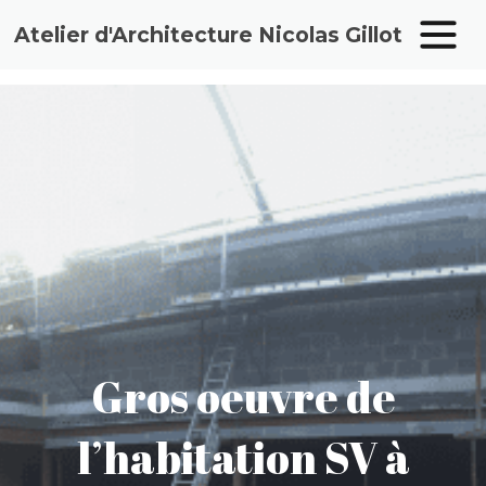
Atelier d'Architecture Nicolas Gillot
Aller
au
contenu
Gros oeuvre de
l’habitation SV à